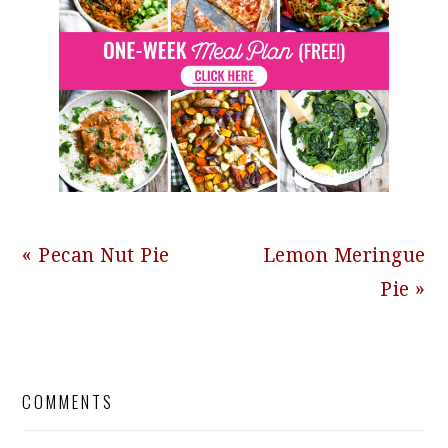
Previous
Next
« Pecan Nut Pie
Lemon Meringue
Post:
Post:
Pie »
READER
COMMENTS
INTERACTIONS