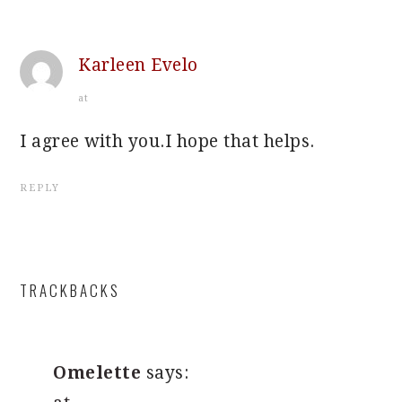
Karleen Evelo
at
I agree with you.I hope that helps.
REPLY
TRACKBACKS
Omelette
says: