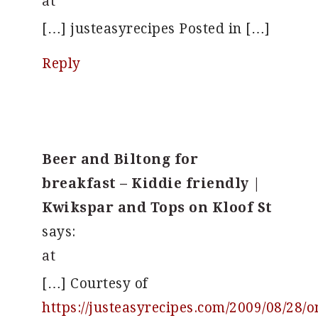
at
[…] justeasyrecipes Posted in […]
Reply
Beer and Biltong for
breakfast – Kiddie friendly |
Kwikspar and Tops on Kloof St
says:
at
[…] Courtesy of
https://justeasyrecipes.com/2009/08/28/o