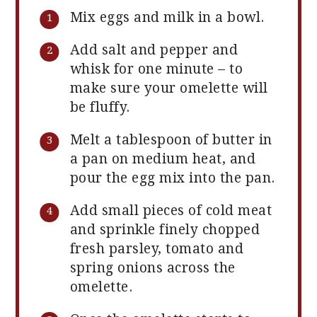
Mix eggs and milk in a bowl.
Add salt and pepper and
whisk for one minute – to
make sure your omelette will
be fluffy.
Melt a tablespoon of butter in
a pan on medium heat, and
pour the egg mix into the pan.
Add small pieces of cold meat
and sprinkle finely chopped
fresh parsley, tomato and
spring onions across the
omelette.