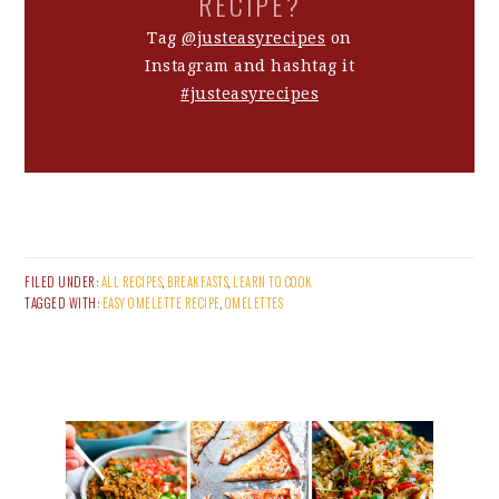
RECIPE?
Tag
@justeasyrecipes
on
Instagram and hashtag it
#justeasyrecipes
FILED UNDER:
ALL RECIPES
,
BREAKFASTS
,
LEARN TO COOK
TAGGED WITH:
EASY OMELETTE RECIPE
,
OMELETTES