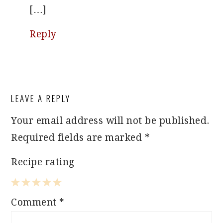
[…]
Reply
LEAVE A REPLY
Your email address will not be published.
Required fields are marked
*
Recipe rating
1
2
3
4
5
Comment
*
Star
Stars
Stars
Stars
Stars