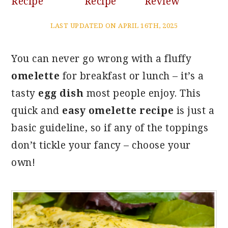
Recipe
Recipe
Review
LAST UPDATED ON APRIL 16TH, 2025
You can never go wrong with a fluffy
omelette
for breakfast or lunch – it’s a
tasty
egg dish
most people enjoy. This
quick and
easy omelette recipe
is just a
basic guideline, so if any of the toppings
don’t tickle your fancy – choose your
own!