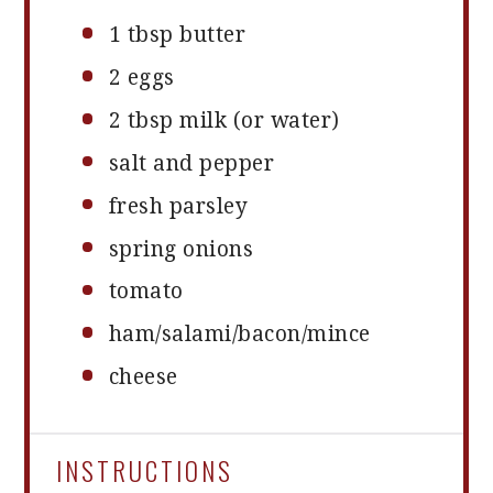
1 tbsp
butter
2
eggs
2 tbsp
milk (or water)
salt and pepper
fresh parsley
spring onions
tomato
ham/salami/bacon/mince
cheese
INSTRUCTIONS