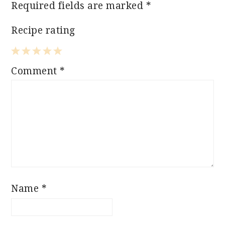
Required fields are marked
*
Recipe rating
1
2
3
4
5
Comment
*
Star
Stars
Stars
Stars
Stars
Name
*