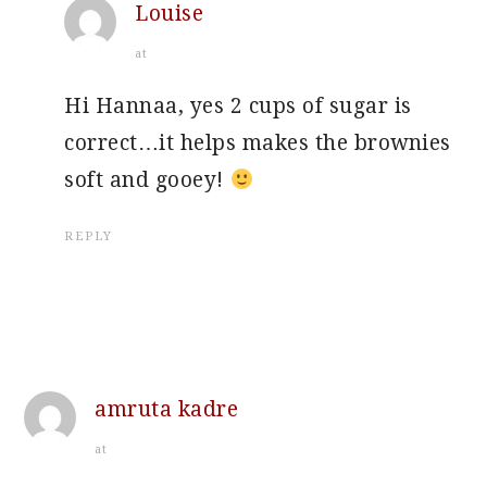
Louise
at
Hi Hannaa, yes 2 cups of sugar is
correct…it helps makes the brownies
soft and gooey!
REPLY
amruta kadre
at