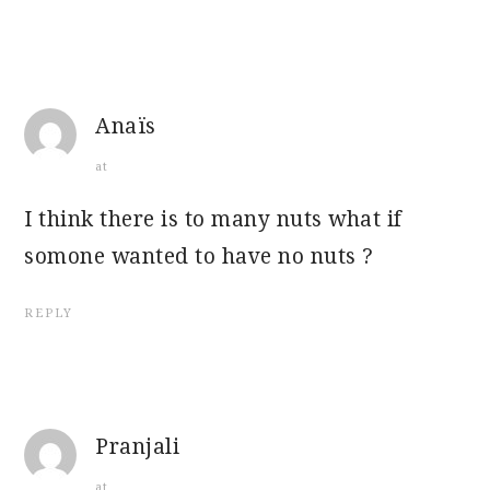
Anaïs
at
I think there is to many nuts what if
somone wanted to have no nuts ?
REPLY
Pranjali
at