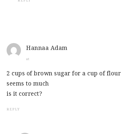
REPLY
Hannaa Adam
at
2 cups of brown sugar for a cup of flour
seems to much
is it correct?
REPLY