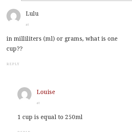
Lulu
at
in milliliters (ml) or grams, what is one
cup??
REPLY
Louise
at
1 cup is equal to 250ml