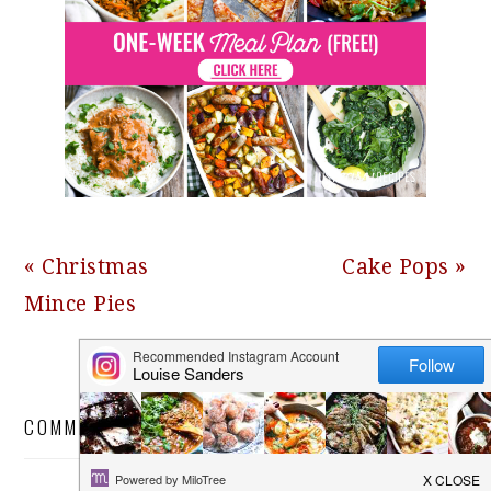
Previous
Next
« Christmas
Cake Pops »
Post:
Post:
Mince Pies
READER
COMMENTS
INTERACTIONS