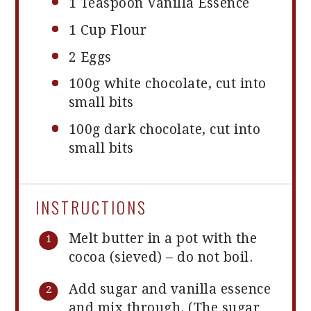
1 Teaspoon
Vanilla Essence
1 Cup
Flour
2
Eggs
100g
white chocolate, cut into
small bits
100g
dark chocolate, cut into
small bits
INSTRUCTIONS
Melt butter in a pot with the
cocoa (sieved) – do not boil.
Add sugar and vanilla essence
and mix through. (The sugar