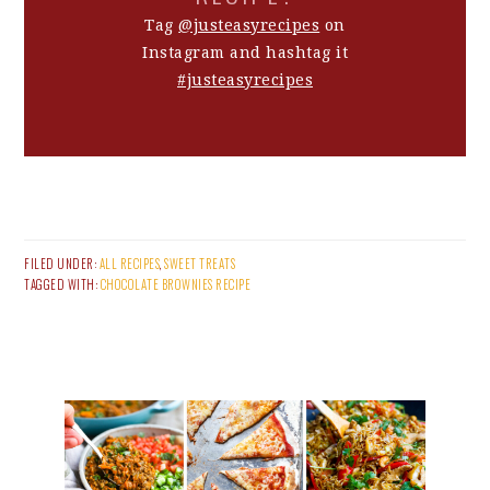
Tag
@justeasyrecipes
on
Instagram and hashtag it
#justeasyrecipes
FILED UNDER:
ALL RECIPES
,
SWEET TREATS
TAGGED WITH:
CHOCOLATE BROWNIES RECIPE