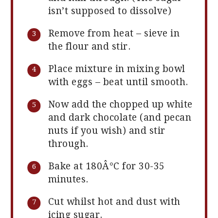
isn’t supposed to dissolve)
Remove from heat – sieve in
the flour and stir.
Place mixture in mixing bowl
with eggs – beat until smooth.
Now add the chopped up white
and dark chocolate (and pecan
nuts if you wish) and stir
through.
Bake at 180Â°C for 30-35
minutes.
Cut whilst hot and dust with
icing sugar.