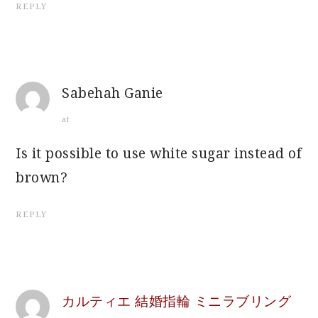
REPLY
Sabehah Ganie
at
Is it possible to use white sugar instead of
brown?
REPLY
カルティエ 結婚指輪 ミニラブリング